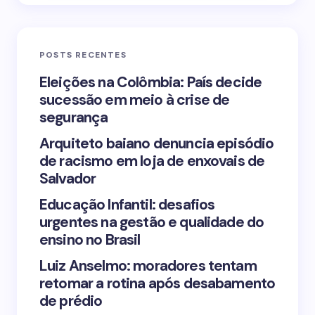
Email *
POSTS RECENTES
Your Comment *
Eleições na Colômbia: País decide
sucessão em meio à crise de
segurança
Arquiteto baiano denuncia episódio
de racismo em loja de enxovais de
Save my name and email in this browser for the
Salvador
next time I comment.
Educação Infantil: desafios
urgentes na gestão e qualidade do
Submit Comment
ensino no Brasil
Luiz Anselmo: moradores tentam
retomar a rotina após desabamento
de prédio