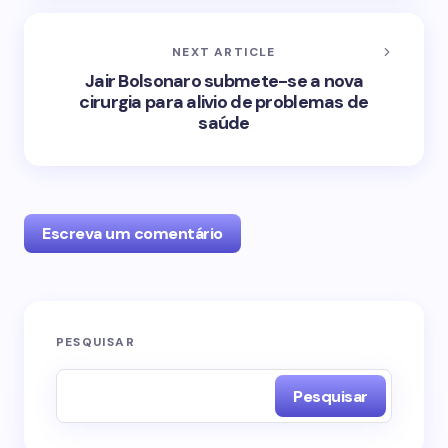
NEXT ARTICLE
Jair Bolsonaro submete-se a nova
cirurgia para alivio de problemas de
saúde
Escreva um comentário
O seu endereço de e-mail não será publicado.
PESQUISAR
Campos obrigatórios são marcados com
*
Pesquisar
Name *