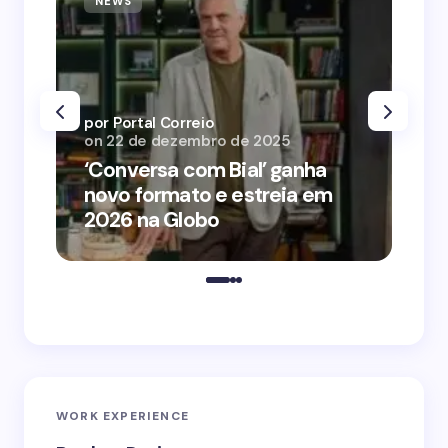
NEWS
N
por Portal Correio
por
on
22 de dezembro de 2025
on
‘Conversa com Bial’ ganha
‘O
novo formato e estreia em
o 
2026 na Globo
me
WORK EXPERIENCE