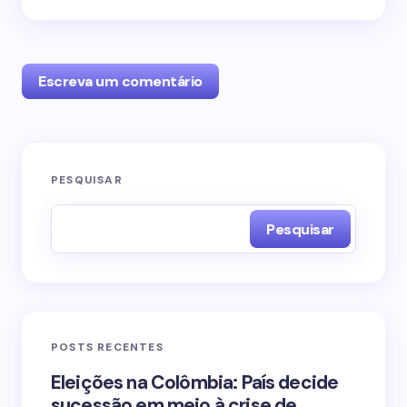
Escreva um comentário
O seu endereço de e-mail não será publicado.
PESQUISAR
Campos obrigatórios são marcados com
*
Pesquisar
Name *
Email *
POSTS RECENTES
Your Comment *
Eleições na Colômbia: País decide
sucessão em meio à crise de