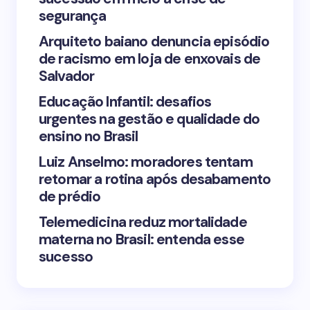
segurança
Arquiteto baiano denuncia episódio
de racismo em loja de enxovais de
Save my name and email in this browser for the
Salvador
next time I comment.
Educação Infantil: desafios
urgentes na gestão e qualidade do
Submit Comment
ensino no Brasil
Luiz Anselmo: moradores tentam
retomar a rotina após desabamento
de prédio
Telemedicina reduz mortalidade
materna no Brasil: entenda esse
sucesso