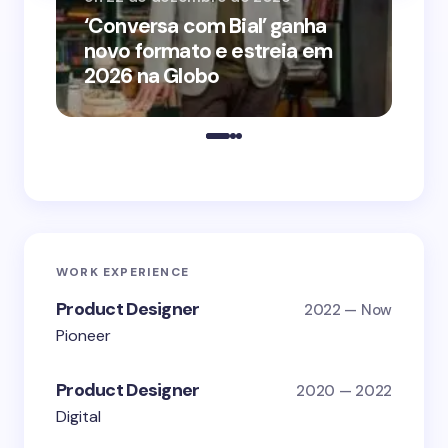
‘Conversa com Bial’ ganha
‘O
novo formato e estreia em
o 
2026 na Globo
me
WORK EXPERIENCE
Product Designer
2022 — Now
Pioneer
Product Designer
2020 — 2022
Digital