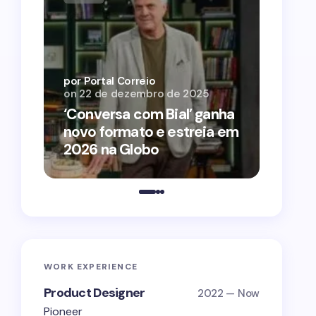
por Por
on
12 
por Portal Correio
on
22 de dezembro de 2025
‘O Ag
‘Conversa com Bial’ ganha
conqu
novo formato e estreia em
2026 
2026 na Globo
estra
WORK EXPERIENCE
Product Designer
2022 — Now
Pioneer