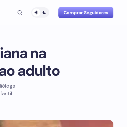
Comprar Seguidores
iana na
 ao adulto
dióloga
antil.