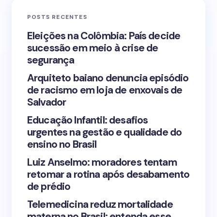
POSTS RECENTES
Your Comment *
Eleições na Colômbia: País decide
sucessão em meio à crise de
segurança
Arquiteto baiano denuncia episódio
de racismo em loja de enxovais de
Save my name and email in this browser for the
Salvador
next time I comment.
Educação Infantil: desafios
urgentes na gestão e qualidade do
Submit Comment
ensino no Brasil
Luiz Anselmo: moradores tentam
retomar a rotina após desabamento
de prédio
Telemedicina reduz mortalidade
materna no Brasil: entenda esse