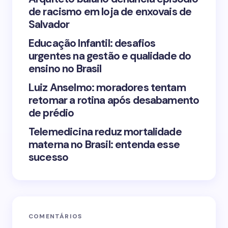
de racismo em loja de enxovais de
Save my name and email in this browser for the
Salvador
next time I comment.
Educação Infantil: desafios
urgentes na gestão e qualidade do
Submit Comment
ensino no Brasil
Luiz Anselmo: moradores tentam
retomar a rotina após desabamento
de prédio
Telemedicina reduz mortalidade
materna no Brasil: entenda esse
sucesso
COMENTÁRIOS