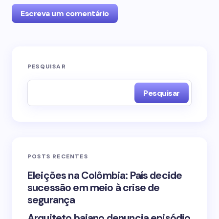
Escreva um comentário
O seu endereço de e-mail não será publicado.
PESQUISAR
Campos obrigatórios são marcados com
*
Pesquisar
Name *
Email *
POSTS RECENTES
Your Comment *
Eleições na Colômbia: País decide
sucessão em meio à crise de
segurança
Arquiteto baiano denuncia episódio