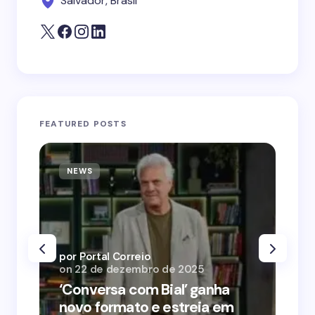
Salvador, Brasil
FEATURED POSTS
NEWS
N
por Portal Correio
por
on
22 de dezembro de 2025
on
‘Conversa com Bial’ ganha
‘O
novo formato e estreia em
o 