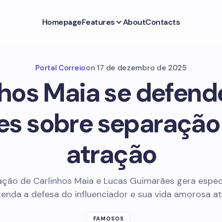
Homepage
Features
About
Contacts
Portal Correio
on
17 de dezembro de 2025
nhos Maia se defend
s sobre separação
atração
ação de Carlinhos Maia e Lucas Guimarães gera espec
enda a defesa do influenciador e sua vida amorosa at
FAMOSOS