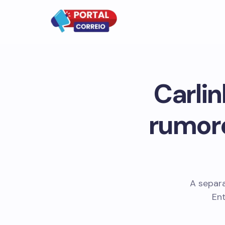
Carli
rumore
A separ
Ent