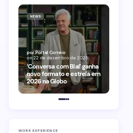
NEWS
NEWS
por Por
on
12 
por Portal Correio
on
22 de dezembro de 2025
‘O Ag
‘Conversa com Bial’ ganha
conqu
novo formato e estreia em
2026 
2026 na Globo
estra
WORK EXPERIENCE