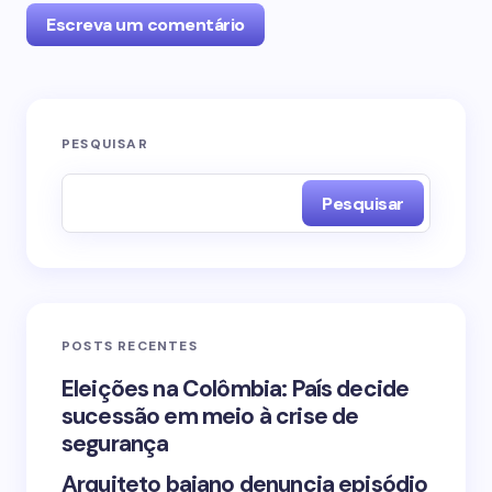
Escreva um comentário
O seu endereço de e-mail não será publicado.
PESQUISAR
Campos obrigatórios são marcados com
*
Pesquisar
Name *
Email *
POSTS RECENTES
Your Comment *
Eleições na Colômbia: País decide
sucessão em meio à crise de
segurança
Arquiteto baiano denuncia episódio