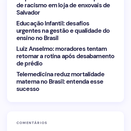
de racismo em loja de enxovais de
Save my name and email in this browser for the
Salvador
next time I comment.
Educação Infantil: desafios
urgentes na gestão e qualidade do
Submit Comment
ensino no Brasil
Luiz Anselmo: moradores tentam
retomar a rotina após desabamento
de prédio
Telemedicina reduz mortalidade
materna no Brasil: entenda esse
sucesso
COMENTÁRIOS