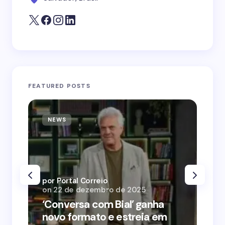
FEATURED POSTS
NEWS
N
por Portal Correio
por
on
22 de dezembro de 2025
on
‘Conversa com Bial’ ganha
‘O
novo formato e estreia em
o 