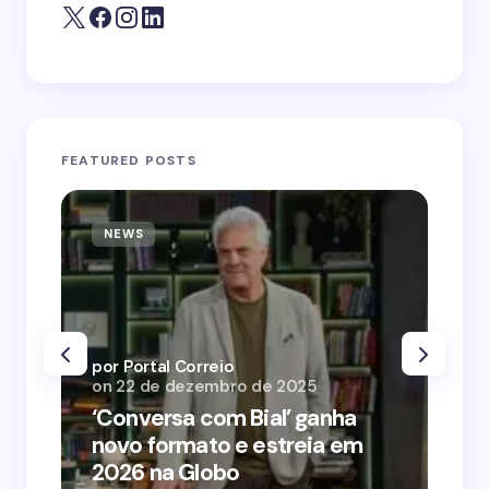
FEATURED POSTS
NEWS
N
por Portal Correio
por
on
22 de dezembro de 2025
on
‘Conversa com Bial’ ganha
‘O
novo formato e estreia em
o 
2026 na Globo
me