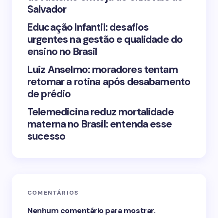
Save my name and email in this browser for the
Salvador
next time I comment.
Educação Infantil: desafios
urgentes na gestão e qualidade do
Submit Comment
ensino no Brasil
Luiz Anselmo: moradores tentam
retomar a rotina após desabamento
de prédio
Telemedicina reduz mortalidade
materna no Brasil: entenda esse
sucesso
COMENTÁRIOS
Nenhum comentário para mostrar.