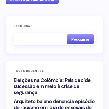
O seu endereço de e-mail não será publicado.
PESQUISAR
Campos obrigatórios são marcados com
*
Pesquisar
Name *
Email *
POSTS RECENTES
Your Comment *
Eleições na Colômbia: País decide
sucessão em meio à crise de
segurança
Arquiteto baiano denuncia episódio
de racismo em loja de enxovais de