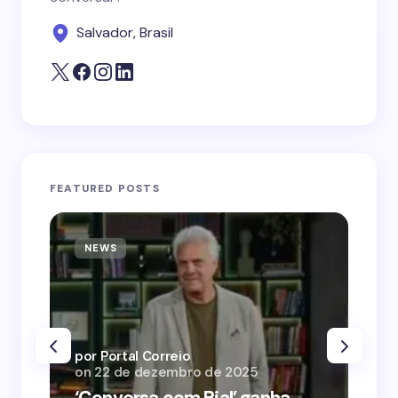
Salvador, Brasil
FEATURED POSTS
NEWS
N
por Portal Correio
por
on
22 de dezembro de 2025
on