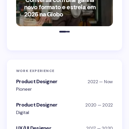
‘Conversa com Bial’ ganha
‘O
novo formato e estreia em
o 
2026 na Globo
me
WORK EXPERIENCE
Product Designer
2022 — Now
Pioneer
Product Designer
2020 — 2022
Digital
UX/UI Designer
2017 — 2020