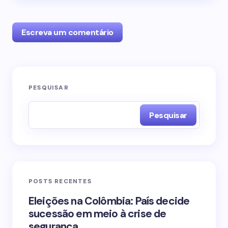
Escreva um comentário
O seu endereço de e-mail não será publicado.
PESQUISAR
Campos obrigatórios são marcados com
*
Pesquisar
Name *
Email *
POSTS RECENTES
Your Comment *
Eleições na Colômbia: País decide
sucessão em meio à crise de
segurança