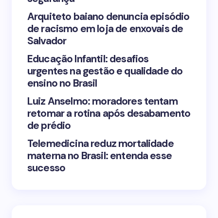
Arquiteto baiano denuncia episódio
de racismo em loja de enxovais de
Save my name and email in this browser for the
Salvador
next time I comment.
Educação Infantil: desafios
urgentes na gestão e qualidade do
Submit Comment
ensino no Brasil
Luiz Anselmo: moradores tentam
retomar a rotina após desabamento
de prédio
Telemedicina reduz mortalidade
materna no Brasil: entenda esse
sucesso