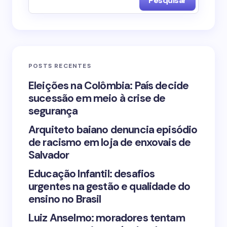
Pesquisar
Name *
Email *
POSTS RECENTES
Your Comment *
Eleições na Colômbia: País decide
sucessão em meio à crise de
segurança
Arquiteto baiano denuncia episódio
de racismo em loja de enxovais de
Save my name and email in this browser for the
Salvador
next time I comment.
Educação Infantil: desafios
urgentes na gestão e qualidade do
Submit Comment
ensino no Brasil
Luiz Anselmo: moradores tentam