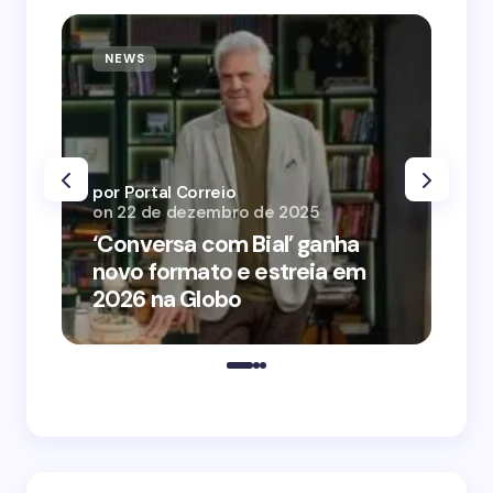
NEWS
N
por Portal Correio
por
on
22 de dezembro de 2025
on
‘Conversa com Bial’ ganha
‘O
novo formato e estreia em
o 
2026 na Globo
me