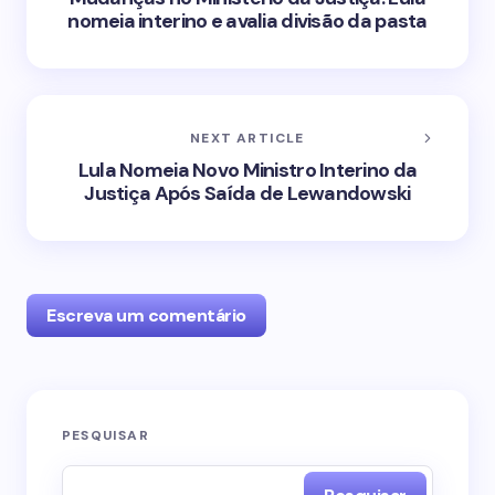
nomeia interino e avalia divisão da pasta
NEXT ARTICLE
Lula Nomeia Novo Ministro Interino da
Justiça Após Saída de Lewandowski
Escreva um comentário
O seu endereço de e-mail não será publicado.
PESQUISAR
Campos obrigatórios são marcados com
*