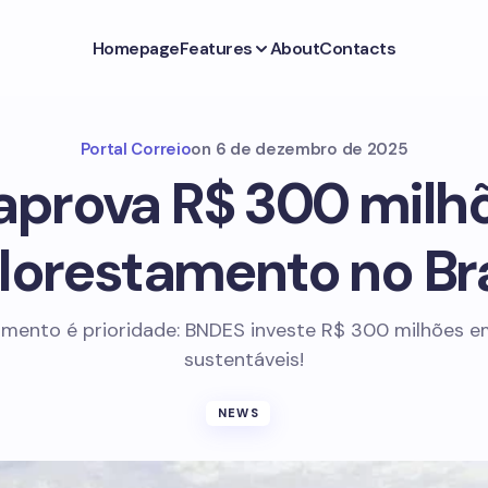
Homepage
Features
About
Contacts
Portal Correio
on
6 de dezembro de 2025
prova R$ 300 milh
florestamento no Bra
amento é prioridade: BNDES investe R$ 300 milhões e
sustentáveis!
NEWS