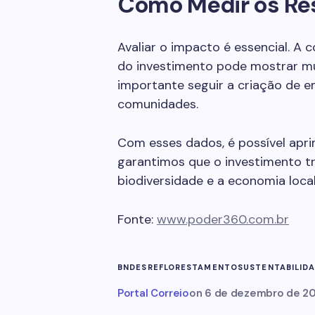
Como Medir os Re
Avaliar o impacto é essencial. A 
do investimento pode mostrar mu
importante seguir a criação de 
comunidades.
Com esses dados, é possível apri
garantimos que o investimento t
biodiversidade e a economia local
Fonte:
www.poder360.com.br
BNDES
REFLORESTAMENTO
SUSTENTABILID
Portal Correio
on
6 de dezembro de 2