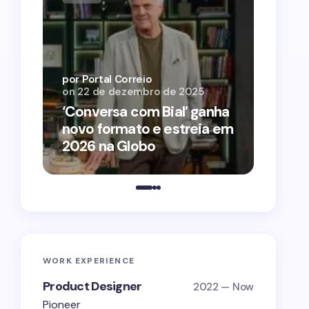
por Por
on
12 
por Portal Correio
on
22 de dezembro de 2025
‘O Ag
‘Conversa com Bial’ ganha
conqu
novo formato e estreia em
2026 
2026 na Globo
estra
WORK EXPERIENCE
Product Designer
2022 — Now
Pioneer