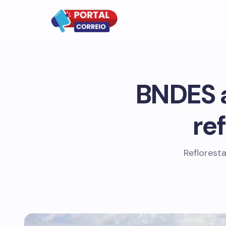
BNDES a
re
Reflorest