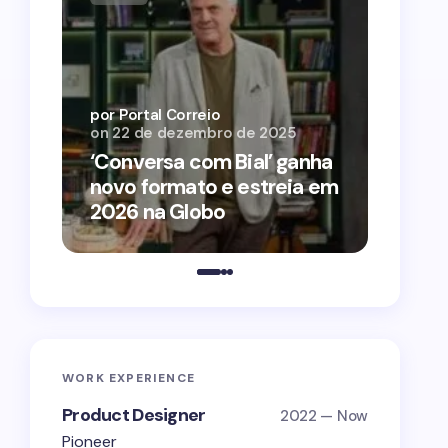
por Por
on
12 
por Portal Correio
on
22 de dezembro de 2025
‘O Ag
‘Conversa com Bial’ ganha
conqu
novo formato e estreia em
2026 
2026 na Globo
estra
WORK EXPERIENCE
Product Designer
2022 — Now
Pioneer