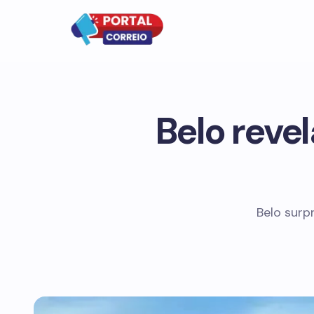
Belo reve
Belo surp