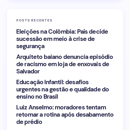
Email *
POSTS RECENTES
Your Comment *
Eleições na Colômbia: País decide
sucessão em meio à crise de
segurança
Arquiteto baiano denuncia episódio
de racismo em loja de enxovais de
Save my name and email in this browser for the
Salvador
next time I comment.
Educação Infantil: desafios
urgentes na gestão e qualidade do
Submit Comment
ensino no Brasil
Luiz Anselmo: moradores tentam
retomar a rotina após desabamento
de prédio