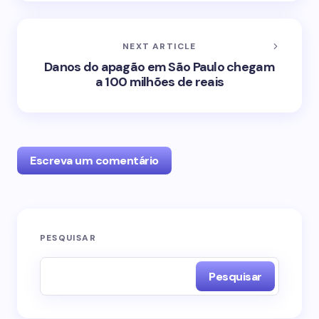
NEXT ARTICLE
Danos do apagão em São Paulo chegam
a 100 milhões de reais
Escreva um comentário
O seu endereço de e-mail não será publicado.
PESQUISAR
Campos obrigatórios são marcados com
*
Pesquisar
Name *