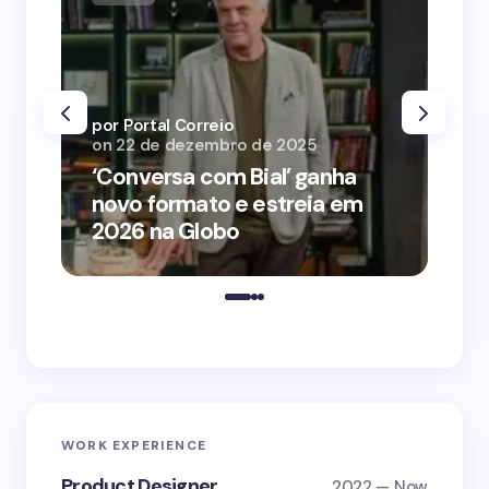
por Portal Correio
por
on
22 de dezembro de 2025
on
‘Conversa com Bial’ ganha
‘O
novo formato e estreia em
o 
2026 na Globo
me
WORK EXPERIENCE
Product Designer
2022 — Now