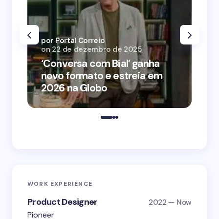
por Portal Correio
por
on
22 de dezembro de 2025
on
‘Conversa com Bial’ ganha
‘O
novo formato e estreia em
o 
2026 na Globo
me
WORK EXPERIENCE
Product Designer
2022 — Now
Pioneer