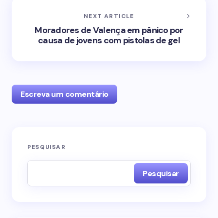
NEXT ARTICLE
Moradores de Valença em pânico por
causa de jovens com pistolas de gel
Escreva um comentário
O seu endereço de e-mail não será publicado.
PESQUISAR
Campos obrigatórios são marcados com
*
Pesquisar
Name *
Email *