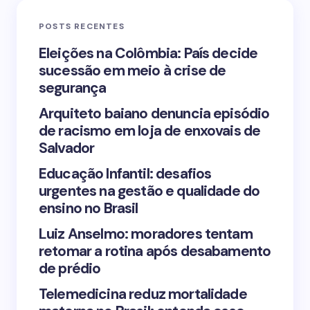
POSTS RECENTES
Your Comment *
Eleições na Colômbia: País decide
sucessão em meio à crise de
segurança
Arquiteto baiano denuncia episódio
de racismo em loja de enxovais de
Save my name and email in this browser for the
Salvador
next time I comment.
Educação Infantil: desafios
urgentes na gestão e qualidade do
Submit Comment
ensino no Brasil
Luiz Anselmo: moradores tentam
retomar a rotina após desabamento
de prédio
Telemedicina reduz mortalidade