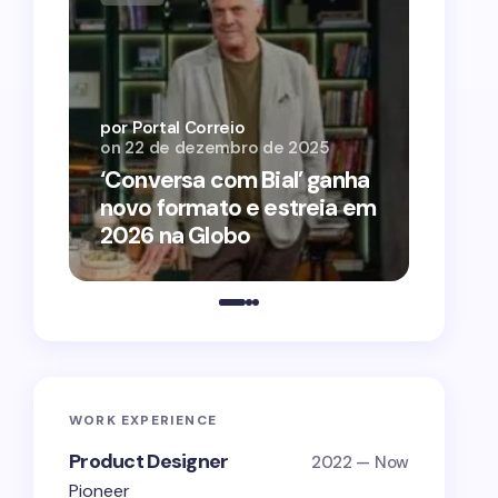
por Por
on
12 
por Portal Correio
on
22 de dezembro de 2025
‘O Ag
‘Conversa com Bial’ ganha
conqu
novo formato e estreia em
2026 
2026 na Globo
estra
WORK EXPERIENCE
Product Designer
2022 — Now
Pioneer