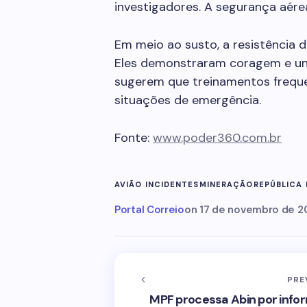
investigadores. A segurança aérea
Em meio ao susto, a resistência d
Eles demonstraram coragem e un
sugerem que treinamentos frequ
situações de emergência.
Fonte:
www.poder360.com.br
AVIÃO INCIDENTES
MINERAÇÃO
REPÚBLICA
Portal Correio
on
17 de novembro de 2
PRE
MPF processa Abin por info