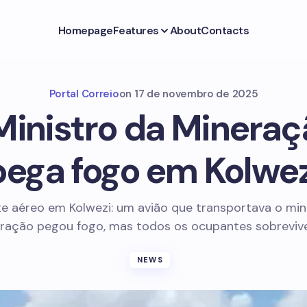
Homepage
Features
About
Contacts
Portal Correio
on
17 de novembro de 2025
Ministro da Minera
pega fogo em Kolwez
e aéreo em Kolwezi: um avião que transportava o min
ração pegou fogo, mas todos os ocupantes sobreviv
NEWS