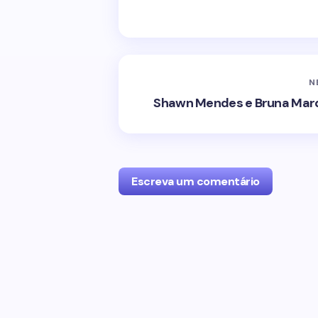
N
Shawn Mendes e Bruna Marqu
Escreva um comentário
O seu endereço de e-mail não será p
com
*
Name *