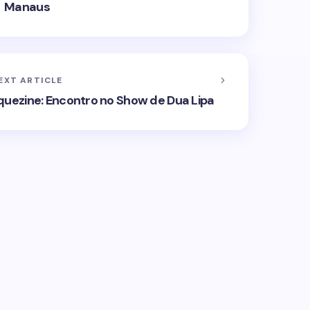
Manaus
EXT ARTICLE
ezine: Encontro no Show de Dua Lipa
ublicado.
Campos obrigatórios são marcados
Email *