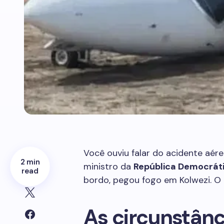
Você ouviu falar do acidente aér
2 min
ministro da
República Democrát
read
bordo, pegou fogo em Kolwezi. O 
As circunstânc