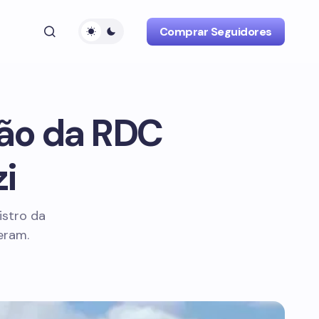
Comprar Seguidores
ção da RDC
i
istro da
eram.