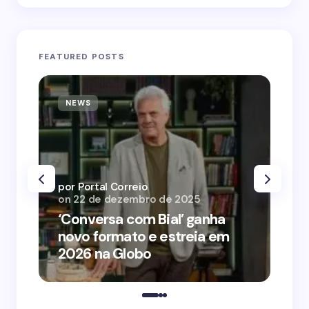
FEATURED POSTS
NEWS
N
por Portal Correio
por
on
22 de dezembro de 2025
on
‘Conversa com Bial’ ganha
‘O
novo formato e estreia em
o 
2026 na Globo
me