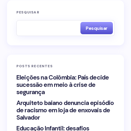
O seu endereço de e-mail não será publicado.
PESQUISAR
Campos obrigatórios são marcados com
*
Pesquisar
Name *
Email *
POSTS RECENTES
Your Comment *
Eleições na Colômbia: País decide
sucessão em meio à crise de
segurança
Arquiteto baiano denuncia episódio
de racismo em loja de enxovais de
Save my name and email in this browser for the
Salvador
next time I comment.
Educação Infantil: desafios