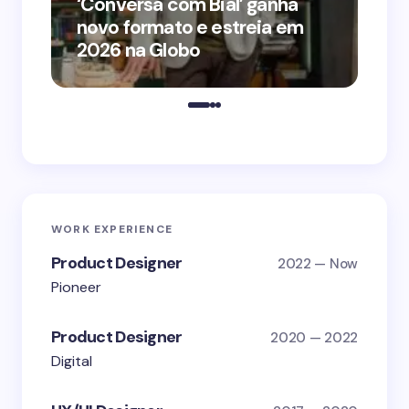
‘Conversa com Bial’ ganha
‘O
novo formato e estreia em
o 
2026 na Globo
me
WORK EXPERIENCE
Product Designer
2022 — Now
Pioneer
Product Designer
2020 — 2022
Digital