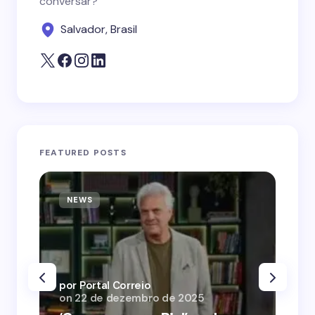
conversar?
Salvador, Brasil
FEATURED POSTS
NEWS
N
por Portal Correio
por
on
22 de dezembro de 2025
on