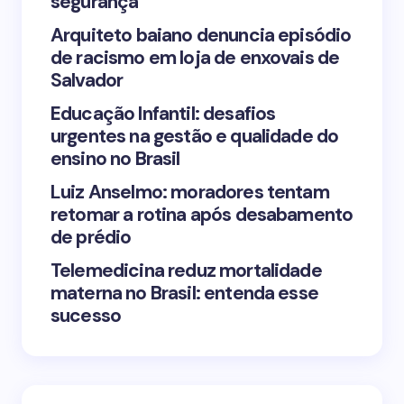
segurança
Arquiteto baiano denuncia episódio
de racismo em loja de enxovais de
Save my name and email in this browser for the
Salvador
next time I comment.
Educação Infantil: desafios
urgentes na gestão e qualidade do
Submit Comment
ensino no Brasil
Luiz Anselmo: moradores tentam
retomar a rotina após desabamento
de prédio
Telemedicina reduz mortalidade
materna no Brasil: entenda esse
sucesso