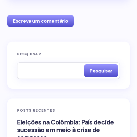
Escreva um comentário
O seu endereço de e-mail não será publicado.
PESQUISAR
Campos obrigatórios são marcados com
*
Pesquisar
Name *
Email *
POSTS RECENTES
Your Comment *
Eleições na Colômbia: País decide
sucessão em meio à crise de