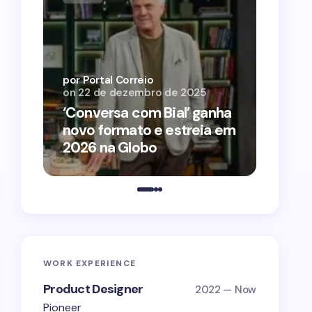
por Por
on
12 
por Portal Correio
on
22 de dezembro de 2025
‘O Ag
‘Conversa com Bial’ ganha
conqu
novo formato e estreia em
2026 
2026 na Globo
estra
WORK EXPERIENCE
Product Designer
2022 — Now
Pioneer