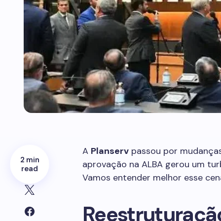
A
Planserv
passou por mudanças s
2 min
aprovação na ALBA gerou um turbi
read
Vamos entender melhor esse cená
Reestruturação