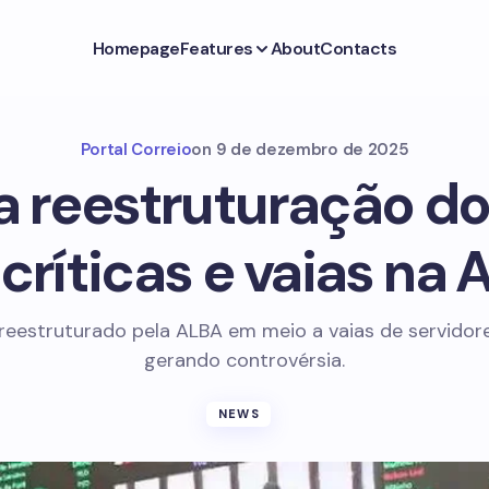
Homepage
Features
About
Contacts
Portal Correio
on
9 de dezembro de 2025
 reestruturação do
críticas e vaias na
 reestruturado pela ALBA em meio a vaias de servidore
gerando controvérsia.
NEWS