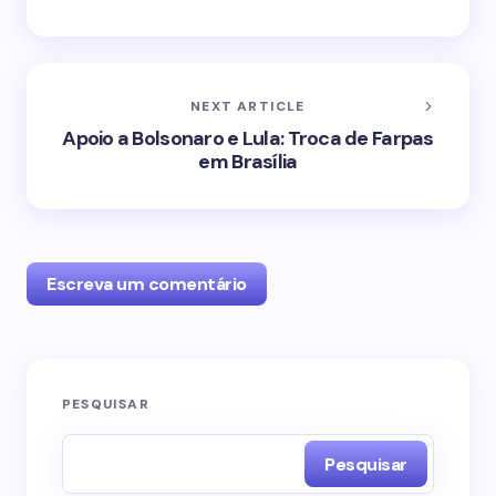
NEXT ARTICLE
Apoio a Bolsonaro e Lula: Troca de Farpas
em Brasília
Escreva um comentário
O seu endereço de e-mail não será publicado.
PESQUISAR
Campos obrigatórios são marcados com
*
Pesquisar
Name *