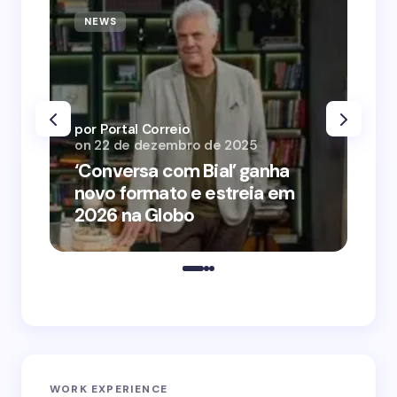
NEWS
N
por Portal Correio
por
on
22 de dezembro de 2025
on
‘Conversa com Bial’ ganha
‘O
novo formato e estreia em
o 
2026 na Globo
me
WORK EXPERIENCE