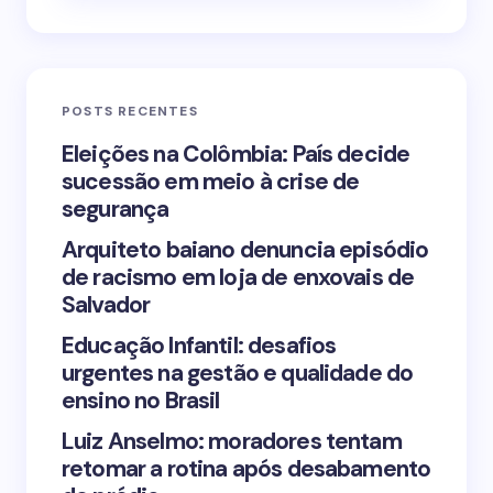
Email *
POSTS RECENTES
Your Comment *
Eleições na Colômbia: País decide
sucessão em meio à crise de
segurança
Arquiteto baiano denuncia episódio
de racismo em loja de enxovais de
Save my name and email in this browser for the
Salvador
next time I comment.
Educação Infantil: desafios
urgentes na gestão e qualidade do
Submit Comment
ensino no Brasil
Luiz Anselmo: moradores tentam
retomar a rotina após desabamento