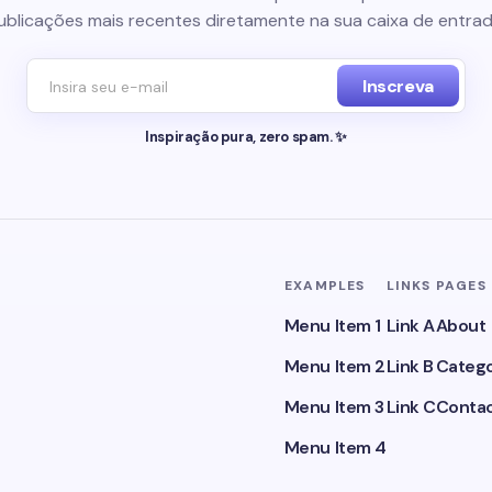
ublicações mais recentes diretamente na sua caixa de entrad
Inscreva
Inspiração pura, zero spam. ✨
EXAMPLES
LINKS
PAGES
Menu Item 1
Link A
About
Menu Item 2
Link B
Catego
Menu Item 3
Link C
Conta
Menu Item 4