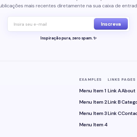
ublicações mais recentes diretamente na sua caixa de entrad
Inscreva
Inspiração pura, zero spam. ✨
EXAMPLES
LINKS
PAGES
Menu Item 1
Link A
About
Menu Item 2
Link B
Catego
Menu Item 3
Link C
Conta
Menu Item 4