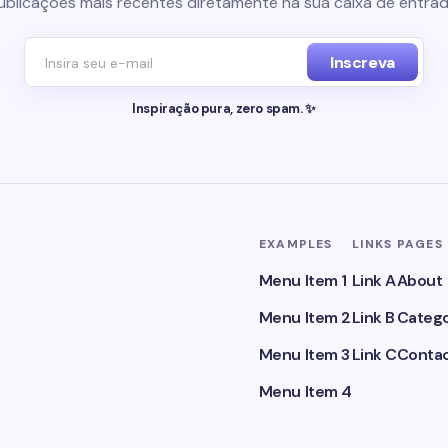
ublicações mais recentes diretamente na sua caixa de entrad
Inscreva
Inspiração pura, zero spam. ✨
EXAMPLES
LINKS
PAGES
Menu Item 1
Link A
About
Menu Item 2
Link B
Catego
Menu Item 3
Link C
Conta
Menu Item 4