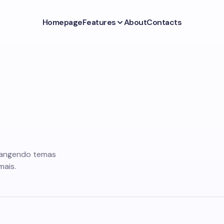
Homepage
Features
About
Contacts
rangendo temas
mais.